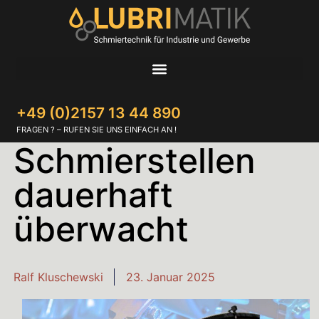
+49 (0)2157 13 44 890
FRAGEN ? – RUFEN SIE UNS EINFACH AN !
Schmierstellen
dauerhaft
überwacht
Ralf Kluschewski
23. Januar 2025