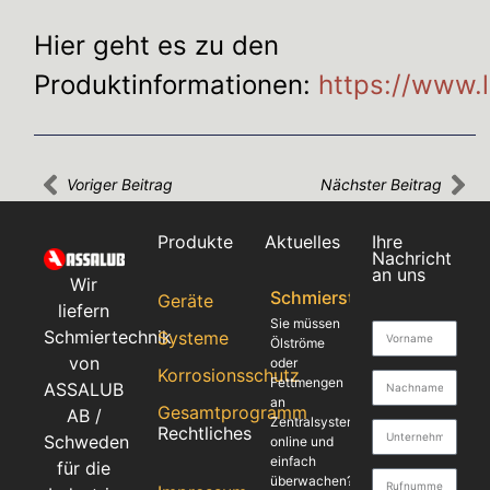
Hier geht es zu den
Produktinformationen:
https://www.
Voriger Beitrag
Nächster Beitrag
Produkte
Aktuelles
Ihre
Nachricht
an uns
Wir
Schmierstellenüberwach
Geräte
liefern
Sie müssen
Schmiertechnik
Systeme
Ölströme
von
oder
Korrosionsschutz
Fettmengen
ASSALUB
an
Gesamtprogramm
AB /
Zentralsystemen
Rechtliches
Schweden
online und
einfach
für die
überwachen?