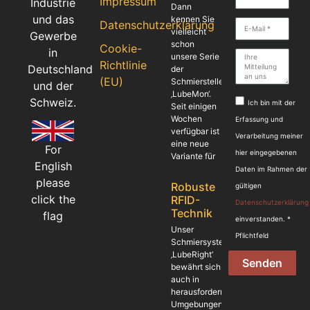
Impressum
Industrie
Dann
und das
kennen Sie
Datenschutzerklärung
vielleicht
Gewerbe
schon
Cookie-
in
unsere Serie
Richtlinie
Deutschland
der
(EU)
Schmierstellenüberwachung
und der
‚LubeMon‘.
Schweiz.
Ich bin mit der
Seit einigen
Wochen
Erfassung und
verfügbar ist
Verarbeitung meiner
eine neue
For
hier eingegebenen
Variante für
English
Daten im Rahmen der
please
Robuste
gültigen
click the
RFID-
Datenschutzerklärung
Technik
flag
einverstanden. *
Unser
Pflichtfeld
Schmiersystem
‚LubeRight‘
Senden
bewährt sich
auch in
herausfordernden
Umgebungen.