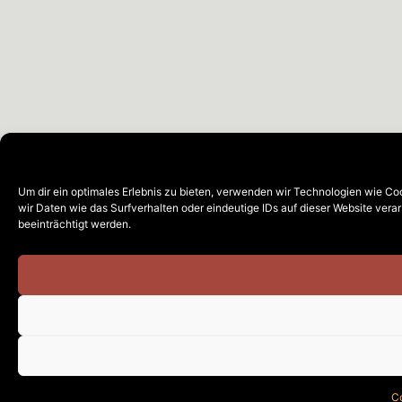
Um dir ein optimales Erlebnis zu bieten, verwenden wir Technologien wie C
wir Daten wie das Surfverhalten oder eindeutige IDs auf dieser Website ver
beeinträchtigt werden.
Co