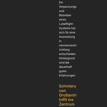
Ein
Verpackungshersteller
und
Betreiber
eines
LubeRight-
Systems hat
sich für eine
Ausweitung
in
nennenswertem
Umfang
entschieden.
Hintergrund
sind die
dauerhaft
guten
Erfahrungen
Schmierung
von
Großantrieben
trifft ins
Zentrum