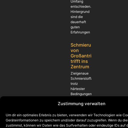
Umfang
entschieden.
Hintergrund
sind die
dauerhaft
guten
Erfahrungen
Schmierung
von
Großantrieben
trifft ins
Zentrum
Zielgenaue
Schmierstoffapplikation
trotz
härtester
Bedingungen
Erneut hat
Zustimmung verwalten
sich ein
Kunde für
den
Um dir ein optimales Erlebnis zu bieten, verwenden wir Technologien wie Co
zukünftigen
Geräteinformationen zu speichern und/oder darauf zuzugreifen. Wenn du di
Einsatz von
zustimmst, können wir Daten wie das Surfverhalten oder eindeutige IDs auf 