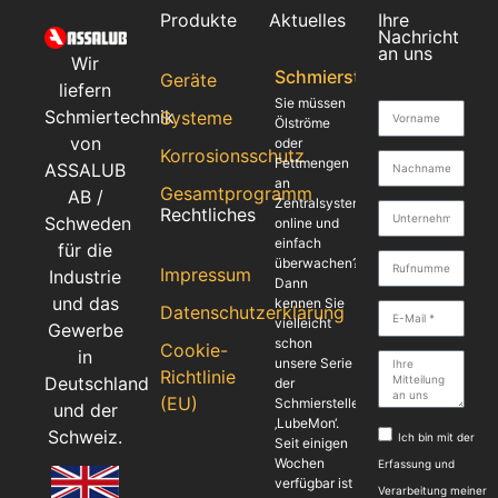
Produkte
Aktuelles
Ihre
Nachricht
an uns
Wir
Schmierstellenüberwach
Geräte
liefern
Sie müssen
Schmiertechnik
Systeme
Ölströme
von
oder
Korrosionsschutz
Fettmengen
ASSALUB
an
Gesamtprogramm
AB /
Zentralsystemen
Rechtliches
Schweden
online und
einfach
für die
überwachen?
Impressum
Industrie
Dann
und das
kennen Sie
Datenschutzerklärung
vielleicht
Gewerbe
schon
Cookie-
in
unsere Serie
Richtlinie
Deutschland
der
(EU)
Schmierstellenüberwachung
und der
‚LubeMon‘.
Schweiz.
Ich bin mit der
Seit einigen
Wochen
Erfassung und
verfügbar ist
Verarbeitung meiner