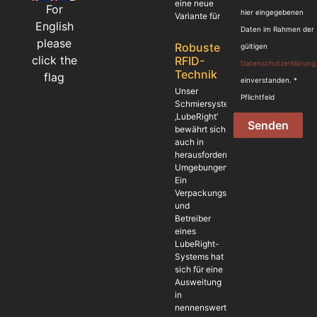
eine neue
For
hier eingegebenen
Variante für
English
Daten im Rahmen der
please
Robuste
gültigen
click the
RFID-
Datenschutzerklärung
Technik
flag
einverstanden. *
Unser
Pflichtfeld
Schmiersystem
‚LubeRight‘
Senden
bewährt sich
auch in
herausfordernden
Umgebungen.
Ein
Verpackungshersteller
und
Betreiber
eines
LubeRight-
Systems hat
sich für eine
Ausweitung
in
nennenswertem