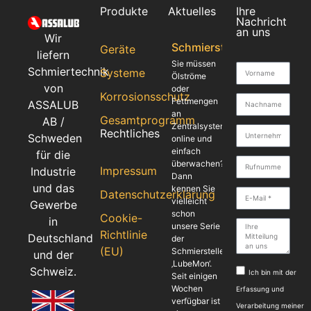
Produkte
Aktuelles
Ihre
Nachricht
an uns
Wir
Schmierstellenüberwach
Geräte
liefern
Sie müssen
Schmiertechnik
Systeme
Ölströme
von
oder
Korrosionsschutz
Fettmengen
ASSALUB
an
Gesamtprogramm
AB /
Zentralsystemen
Rechtliches
Schweden
online und
einfach
für die
überwachen?
Impressum
Industrie
Dann
und das
kennen Sie
Datenschutzerklärung
vielleicht
Gewerbe
schon
Cookie-
in
unsere Serie
Richtlinie
Deutschland
der
(EU)
Schmierstellenüberwachung
und der
‚LubeMon‘.
Schweiz.
Ich bin mit der
Seit einigen
Wochen
Erfassung und
verfügbar ist
Verarbeitung meiner