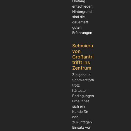
Umfang
entschieden.
Hintergrund
sind die
dauerhaft
guten
Erfahrungen
Schmierung
von
Großantrieben
trifft ins
Zentrum
Zielgenaue
Schmierstoffapplikation
trotz
härtester
Bedingungen
Erneut hat
sich ein
Kunde für
den
zukünftigen
Einsatz von