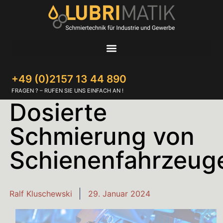
+49 (0)2157 13 44 890
FRAGEN ? – RUFEN SIE UNS EINFACH AN !
Dosierte
Schmierung von
Schienenfahrzeug
Ralf Kluschewski
29. Januar 2024