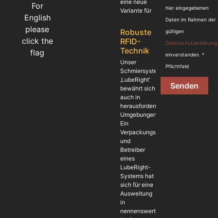
eine neue
For
hier eingegebenen
Variante für
English
Daten im Rahmen der
please
Robuste
gültigen
click the
RFID-
Datenschutzerklärung
Technik
flag
einverstanden. *
Unser
Pflichtfeld
Schmiersystem
‚LubeRight‘
Senden
bewährt sich
auch in
herausfordernden
Umgebungen.
Ein
Verpackungshersteller
und
Betreiber
eines
LubeRight-
Systems hat
sich für eine
Ausweitung
in
nennenswertem