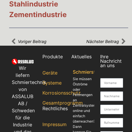
Stahlindustrie
Zementindustrie
Voriger Beitrag
Nächster Beitrag
Produkte
Aktuelles
Ihre
Nachricht
an uns
Wir
Schmierstellenüberwach
Geräte
liefern
Sie müssen
Schmiertechnik
Systeme
Ölströme
von
oder
Korrosionsschutz
Fettmengen
ASSALUB
an
Gesamtprogramm
AB /
Zentralsystemen
Rechtliches
Schweden
online und
einfach
für die
überwachen?
Impressum
Industrie
Dann
und das
kennen Sie