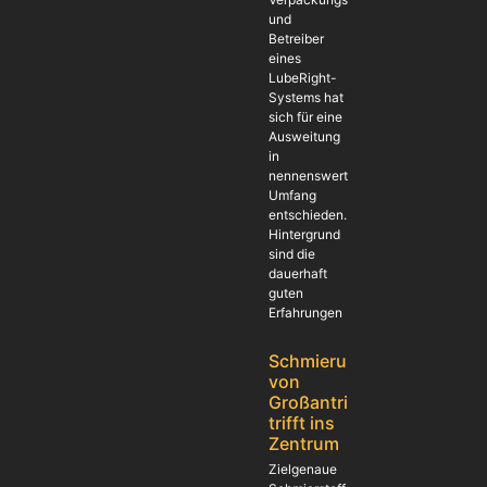
und
Betreiber
eines
LubeRight-
Systems hat
sich für eine
Ausweitung
in
nennenswertem
Umfang
entschieden.
Hintergrund
sind die
dauerhaft
guten
Erfahrungen
Schmierung
von
Großantrieben
trifft ins
Zentrum
Zielgenaue