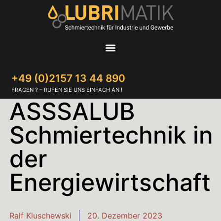
+49 (0)2157 13 44 890
FRAGEN ? – RUFEN SIE UNS EINFACH AN !
ASSSALUB
Schmiertechnik in
der
Energiewirtschaft
Ralf Kluschewski
20. Dezember 2023